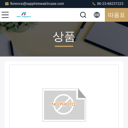
florence@sapphirewatchcase.com
86-23-68237223
따옴표
상품