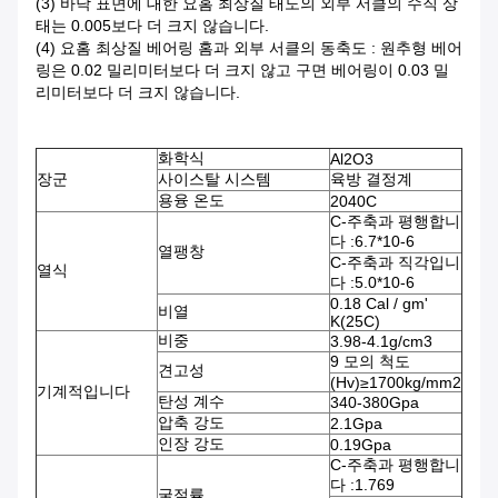
(3) 바닥 표면에 대한 요홈 최상질 태도의 외부 서클의 수직 상
태는 0.005보다 더 크지 않습니다.
(4) 요홈 최상질 베어링 홈과 외부 서클의 동축도 : 원추형 베어
링은 0.02 밀리미터보다 더 크지 않고 구면 베어링이 0.03 밀
리미터보다 더 크지 않습니다.
화학식
Al2O3
장군
사이스탈 시스템
육방 결정계
용융 온도
2040C
C-주축과 평행합니
다 :6.7*10-6
열팽창
C-주축과 직각입니
열식
다 :5.0*10-6
0.18 Cal / gm'
비열
K(25C)
비중
3.98-4.1g/cm3
9 모의 척도
견고성
(Hv)≥1700kg/mm2
기계적입니다
탄성 계수
340-380Gpa
압축 강도
2.1Gpa
인장 강도
0.19Gpa
C-주축과 평행합니
다 :1.769
굴절률