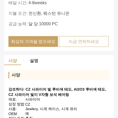
배달 시간:
4-8weeks
지불 조건:
전신환, 웨스턴 유니온
공급 능력:
달 당 10000 PC
최상의 가격을 얻으세요
지금 연락하세요
사양
설명
사양
강조하다:
CZ 사파이어 빛 루비색 태도
,
Al2O3 루비색 태도
,
CZ 사파이어 빛이 V자형 보석 베어링
재료:
사파이어
성장 방법:
CZ
사용:
Jewlery, 시계 케이스, 시계 유리
예
OEM: