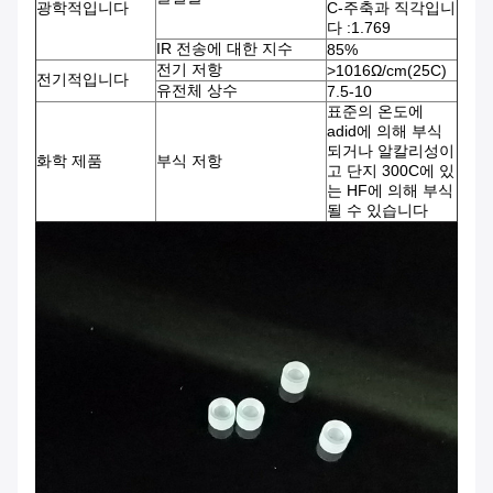
광학적입니다
C-주축과 직각입니
다 :1.769
IR 전송에 대한 지수
85%
전기 저항
>1016Ω/cm(25C)
전기적입니다
유전체 상수
7.5-10
표준의 온도에
adid에 의해 부식
되거나 알칼리성이
화학 제품
부식 저항
고 단지 300C에 있
는 HF에 의해 부식
될 수 있습니다