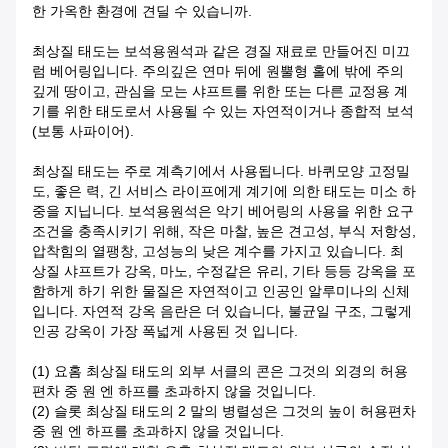
한 가옥한 환경에 견딜 수 있습니까.
최상질 태도는 보석용원석과 같은 경질 재료로 만들어진 미끄
럼 베어링입니다. 주의깊은 연마 뒤에 원뿔형 홀에 밖에 주의
깊게 땅이고, 관심을 모는 샤프트를 위한 또는 다른 교정용 계
기를 위한 태도로서 사용될 수 있는 자연적이거나 종합적 보석
(보통 사파이어).
최상질 태도는 주로 계측기에서 사용됩니다. 바퀴모양 고정밀
도, 좋은 력, 긴 서비스 라이프에게 계기에 의한 태도는 미소 하
중을 지닙니다. 보석용원석은 악기 베어링의 사용을 위한 요구
조건을 충족시키기 위해, 작은 마찰, 높은 견고성, 부식 저항성,
압착힘의 열팽창, 고성능의 낮은 계수를 가지고 있습니다. 최
상질 샤프트가 강옥, 마노, 수정같은 유리, 기타 등등 강옥을 포
함하게 하기 위한 물질은 자연적이고 인공인 알루미나의 신체
입니다. 자연적 강옥 음란은 더 있습니다, 불균일 구조, 그렇게
인공 강옥이 가장 폭넓게 사용된 것 입니다.
(1) 요홈 최상질 태도의 외부 서클의 콘은 그것의 외경의 허용
편차 중 원 엔 하프를 초과하지 않을 것입니다.
(2) 슬롯 최상질 태도의 2 말의 병렬성은 그것의 높이 허용편차
중 원 엔 하프를 초과하지 않을 것입니다.