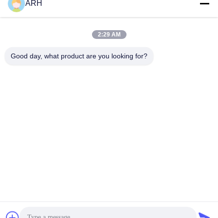
ARH
전송
2:29 AM
Good day, what product are you looking for?
ARH Sapphire Co., Ltd
florence@sapphirewatchcas
e.com
86-23-68237223
Room 2-11, No.50 Yunhan R
oad, Chongqing 중국
중국 상등품 사파이어 결정 시계 케이스 공급자. 저작권 (c) 2026 ARH
Sapphire Co., Ltd . 무단 복제 금지.